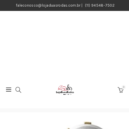
faleconosco@lojaduasrodas.com.br
|
(11) 94548-7502
0