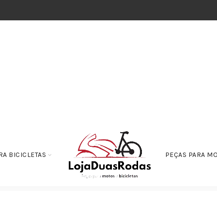
RA BICICLETAS
PEÇAS PARA M
breagem
Engrenagens
Engrenagem Do Colar de Partida CRF250 2019-2