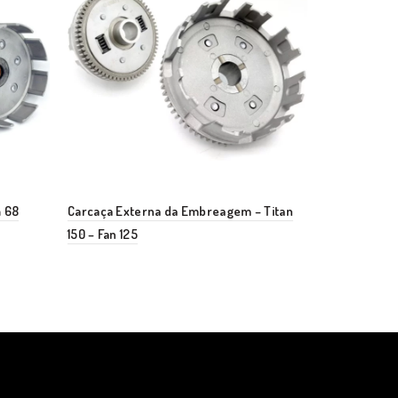
 68
Carcaça Externa da Embreagem – Titan
Placa de Pa
150 – Fan 125
125i de 2011 