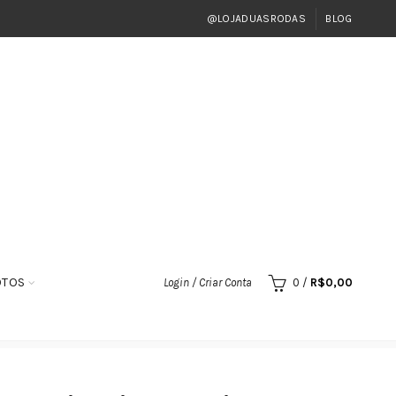
@LOJADUASRODAS
BLOG
OTOS
Login / Criar Conta
0
/
R$
0,00
1/ CB250 2016-21