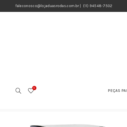
faleconosco@lojaduasrodas.com.br
|
(11) 94548-7502
0
PEÇAS PA
Início
Motos
Peças
Sistema de Trasmissão
Em