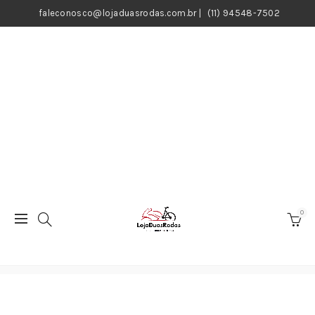
faleconosco@lojaduasrodas.com.br
|
(11) 94548-7502
0