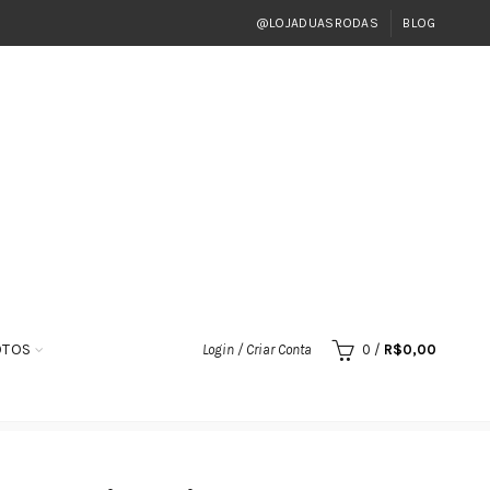
@LOJADUASRODAS
BLOG
OTOS
Login / Criar Conta
0
/
R$
0,00