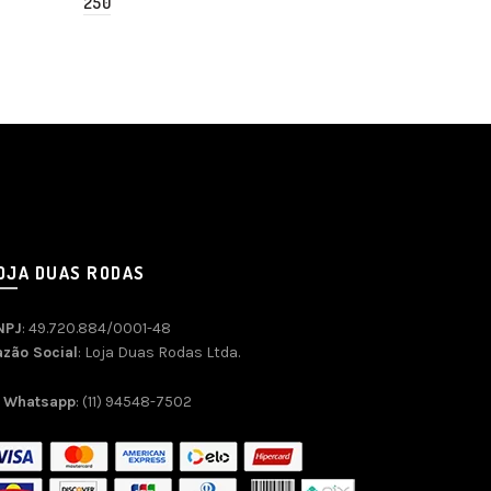
250
TENERE 199
OJA DUAS RODAS
NPJ
: 49.720.884/0001-48
azão Social
: Loja Duas Rodas Ltda.
Whatsapp
: (11) 94548-7502