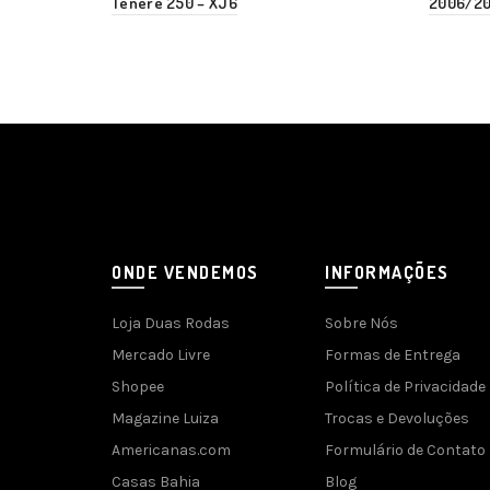
Tenere 250 – XJ6
2006/2
ONDE VENDEMOS
INFORMAÇÕES
Loja Duas Rodas
Sobre Nós
Mercado Livre
Formas de Entrega
Shopee
Política de Privacidade
Magazine Luiza
Trocas e Devoluções
Americanas.com
Formulário de Contato
Casas Bahia
Blog