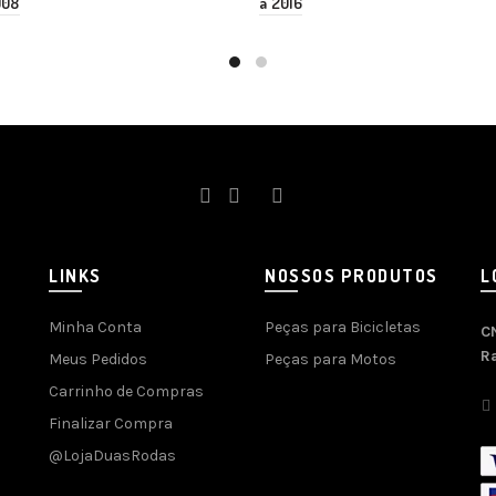
008
a 2016
LINKS
NOSSOS PRODUTOS
L
Minha Conta
Peças para Bicicletas
C
R
Meus Pedidos
Peças para Motos
Carrinho de Compras
Finalizar Compra
@LojaDuasRodas