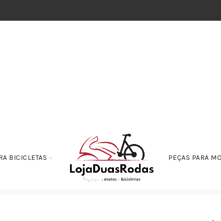
RA BICICLETAS
PEÇAS PARA M
erruptor de Partida Rele-Automatico – CBX – NX – XR – CB