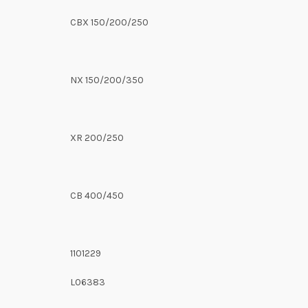
CBX 150/200/250
NX 150/200/350
XR 200/250
CB 400/450
1101229
L06383