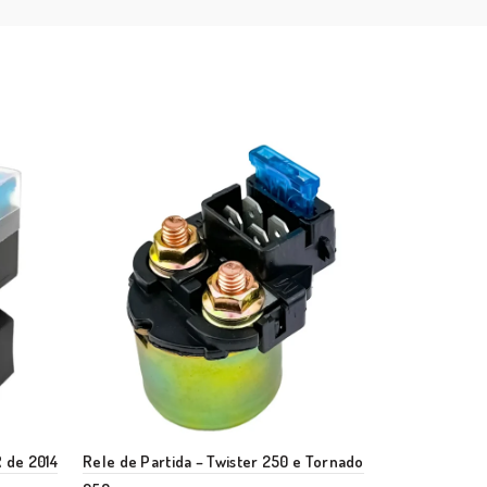
 de 2014
Rele de Partida – Twister 250 e Tornado
Rele de Part