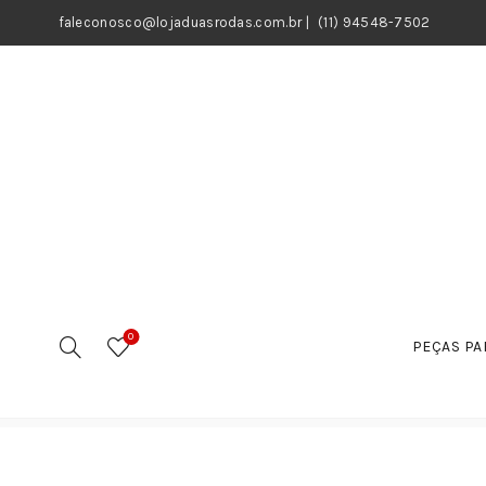
faleconosco@lojaduasrodas.com.br
|
(11) 94548-7502
0
PEÇAS PA
Início
Motos
Peças
Peças Elétricas
Reles
Int