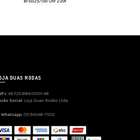
Bros125/150 CRF230F
Factor 125i/1
OJA DUAS RODAS
NPJ
: 49.720.884/0001-48
azão Social
: Loja Duas Rodas Ltda.
Whatsapp
: (11) 94548-7502