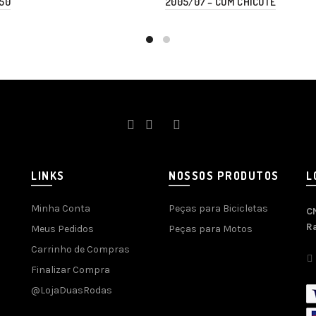
250
2005/07 – COM CHICOTE
LINKS
NOSSOS PRODUTOS
L
Minha Conta
Peças para Bicicletas
C
R
Meus Pedidos
Peças para Motos
Carrinho de Compras
Finalizar Compra
@LojaDuasRodas