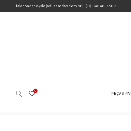
faleconosco@lojaduasrodas.com.br
|
(11) 94548-7502
0
PEÇAS PA
Início
Motos
Peças
Peças Elétricas
Reles
Int