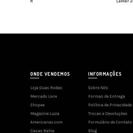
R
Lanter 
ONDE VENDEMOS
INFORMAÇÕES
Loja Duas Rodas
Sobre Nós
Mercado Livre
Formas de Entrega
Shopee
Política de Privacidade
Magazine Luiza
Trocas e Devoluções
Americanas.com
Formulário de Contato
Casas Bahia
Blog