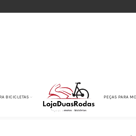
RA BICICLETAS
PEÇAS PARA M
erruptor de Partida Rele-Automatico – CG 125/150 – Biz 125 – Broz 150