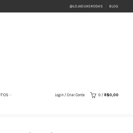
@LOJADUASRODAS
BLOG
OTOS
Login / Criar Conta
0
/
R$
0,00