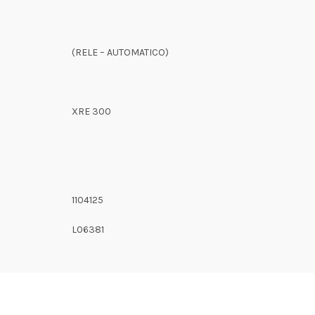
(RELE – AUTOMATICO)
XRE 300
1104125
L06381