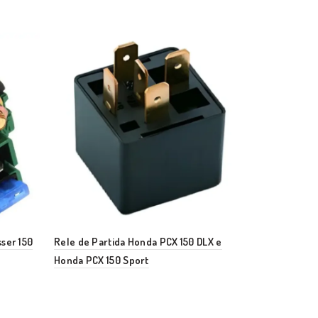
sser 150
Rele de Partida Honda PCX 150 DLX e
Rele de Part
Honda PCX 150 Sport
600