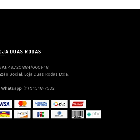
OJA DUAS RODAS
NPJ
: 49.720.884/0001-48
azão Social
: Loja Duas Rodas Ltda.
Whatsapp
: (11) 94548-7502