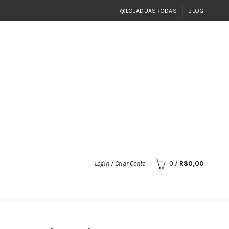
@LOJADUASRODAS
BLOG
Login / Criar Conta
0
/
R$
0,00