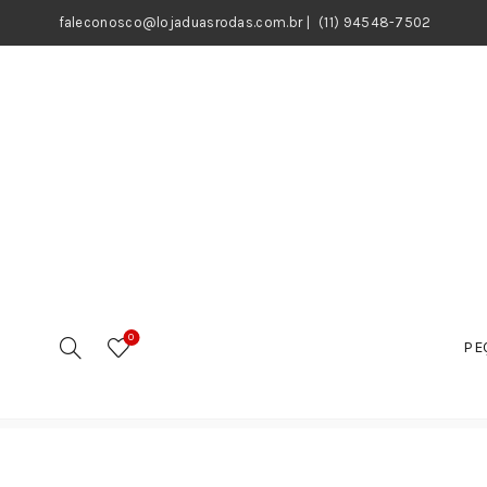
faleconosco@lojaduasrodas.com.br
|
(11) 94548-7502
0
PE
Início
Motos
Peças
Peças Elétricas
Reles
Int