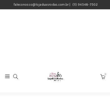
faleconosco@lojaduasrodas.com.br
|
(11) 94548-7502
0