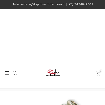
faleconosco@lojaduasrodas.com.br
|
(11) 94548-7502
0