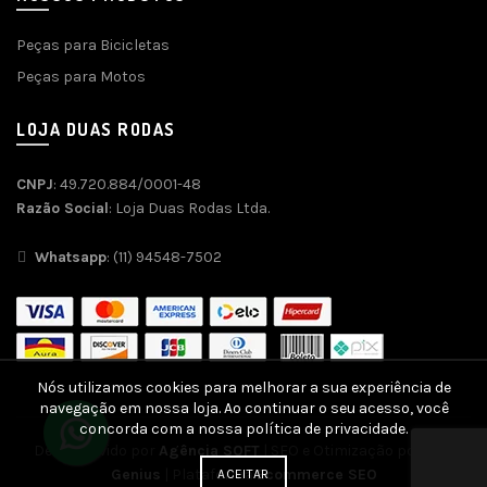
Peças para Bicicletas
Peças para Motos
LOJA DUAS RODAS
CNPJ
: 49.720.884/0001-48
Razão Social
: Loja Duas Rodas Ltda.
Whatsapp
: (11) 94548-7502
Nós utilizamos cookies para melhorar a sua experiência de
navegação em nossa loja. Ao continuar o seu acesso, você
concorda com a nossa política de privacidade.
Desenvolvido por
Agência SOFT
| SEO e Otimização por
SEO
Genius
| Plataforma
Ecommerce SEO
ACEITAR