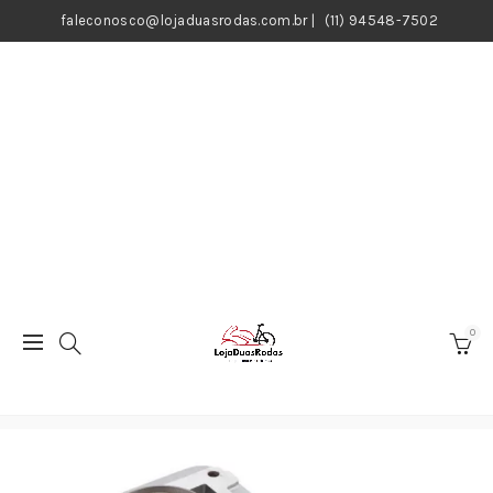
faleconosco@lojaduasrodas.com.br
|
(11) 94548-7502
0