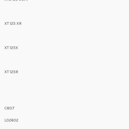
XT 125 XR
XT 125X
XT 125R
C807
L02602