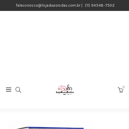
faleconosco@lojaduasrodas.com.br
|
(11) 94548-7502
0