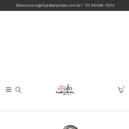
faleconosco@lojaduasrodas.com.br
|
(11) 94548-7502
0