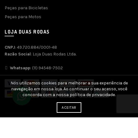
Peças para Bicicletas
Peças para Motos
LOJA DUAS RODAS
CNPJ
: 49.720.884/0001-48
Razão Social
: Loja Duas Rodas Ltda.
Whatsapp
: (11) 94548-7502
Nós utilizamos cookies para melhorar a sua experiência de
navegação em nossa loja. Ao continuar o seu acesso, você
concorda com a nossa política de privacidade.
ACEITAR
Desenvolvido por
Agência SOFT
| SEO e Otimização por
SEO
Genius
| Plataforma
Ecommerce SEO