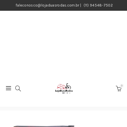
faleconosco@lojaduasrodas.com.br
|
(11) 94548-7502
0