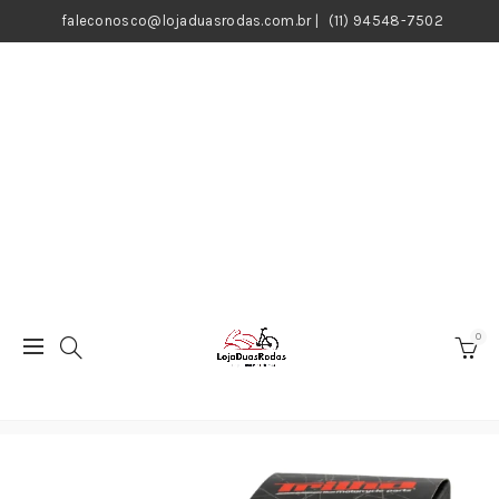
faleconosco@lojaduasrodas.com.br
|
(11) 94548-7502
0