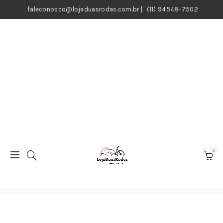
faleconosco@lojaduasrodas.com.br
|
(11) 94548-7502
0