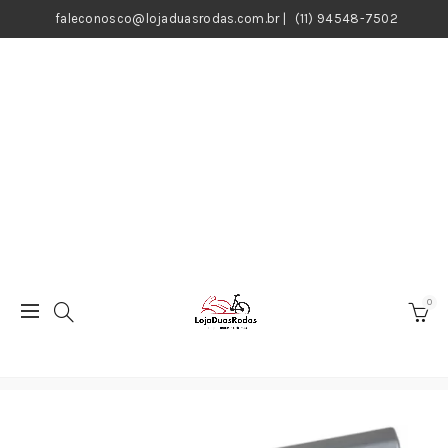
faleconosco@lojaduasrodas.com.br
|
(11) 94548-7502
0