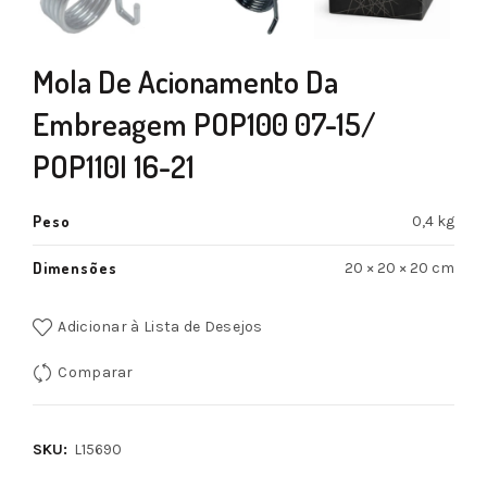
Mola De Acionamento Da
Embreagem POP100 07-15/
POP110I 16-21
Peso
0,4 kg
Dimensões
20 × 20 × 20 cm
Adicionar à Lista de Desejos
Comparar
SKU:
L15690