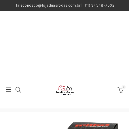
faleconosco@lojaduasrodas.com.br
|
(11) 94548-7502
0