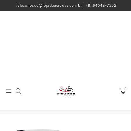
faleconosco@lojaduasrodas.com.br
|
(11) 94548-7502
0